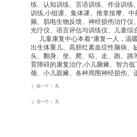
练
、
认知训练、言语训练、作业训练
训练
,小组课、集体课、推拿按摩、中
频
、
肌电生物反馈、神经损伤治疗仪
光疗仪、语言评估与训练仪、儿童综
儿童康复中心本着
“
康复
一
人
，
温
出生体重儿、高胆红素血症性脑病、
头、翻身、坐、爬、站、走、跑、跳
育障碍的康复治疗;小儿脑瘫、智力
颈、小儿面瘫、各种周围神经损伤、
前一个：
无
ꄴ
后一个：
无
ꄲ