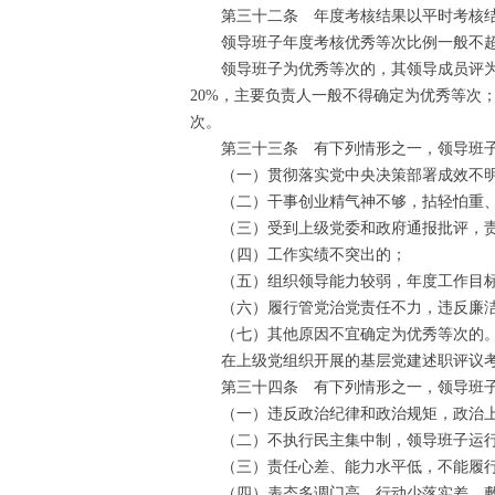
第三十二条 年度考核结果以平时考核结
领导班子年度考核优秀等次比例一般不超过
领导班子为优秀等次的，其领导成员评为优
20%，主要负责人一般不得确定为优秀等次
次。
第三十三条 有下列情形之一，领导班子
（一）贯彻落实党中央决策部署成效不明
（二）干事创业精气神不够，拈轻怕重、
（三）受到上级党委和政府通报批评，责
（四）工作实绩不突出的；
（五）组织领导能力较弱，年度工作目标
（六）履行管党治党责任不力，违反廉洁
（七）其他原因不宜确定为优秀等次的
在上级党组织开展的基层党建述职评议考核
第三十四条 有下列情形之一，领导班子年
（一）违反政治纪律和政治规矩，政治上
（二）不执行民主集中制，领导班子运行
（三）责任心差、能力水平低，不能履行
（四）表态多调门高，行动少落实差，敷