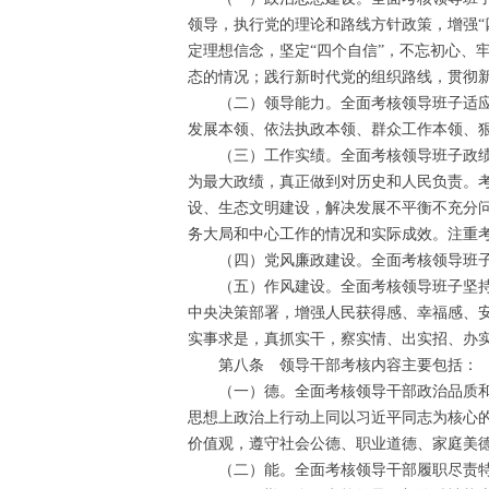
领导，执行党的理论和路线方针政策，增强“
定理想信念，坚定“四个自信”，不忘初心、
态的情况；践行新时代党的组织路线，贯彻
（二）领导能力。全面考核领导班子适应新
发展本领、依法执政本领、群众工作本领、
（三）工作实绩。全面考核领导班子政绩观
为最大政绩，真正做到对历史和人民负责。
设、生态文明建设，解决发展不平衡不充分
务大局和中心工作的情况和实际成效。注重
（四）党风廉政建设。全面考核领导班子履
（五）作风建设。全面考核领导班子坚持以
中央决策部署，增强人民获得感、幸福感、安
实事求是，真抓实干，察实情、出实招、办
第八条 领导干部考核内容主要包括：
（一）德。全面考核领导干部政治品质和道
思想上政治上行动上同以习近平同志为核心
价值观，遵守社会公德、职业道德、家庭美
（二）能。全面考核领导干部履职尽责特别