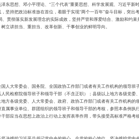
东思想、邓小平理论、“三个代表”重要思想、科学发展观、习近平新时
，坚持把政治标准放在首位，着眼于实现“两个一百年”奋斗目标，突出
布局、贯彻落实新发展理念的实际成效，坚持严管和厚爱结合、激励和约
，树立讲担当、重担当、改革创新、干事创业的鲜明导向。
人大常委会、国务院、全国政协工作部门或者有关工作机构的领导班子
高人民检察院领导班子和领导干部（不含正职）；县级以上地方各级党委
上地方各级党委、人大常委会、政府、政协工作部门或者有关工作机构的
直属事业单位、群团组织的领导班子和领导干部的考核，参照本条例执
干部应当在思想上政治上行动上发挥表率作用，带头接受高标准严格考
决维护习近平总书记党中央的核心、全党的核心地位，坚决维护党中央