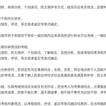
、舆情分析、个别谈话、民主测评等方式，核实印证有关情况，必要时
干部作出评价。
报告、评语、等次或者鉴定等形式确定。
导班子和领导干部在一届任期内总体表现所进行的全方位考核，一般结
期目标情况的考核。
述职、民主测评、个别谈话、了解核实、实绩分析、形成考核结果等程
报告、评语、等次或者鉴定等形式确定。
析研判，坚持定性与定量相结合，全面、历史、辩证地分析个人贡献与
代价等情况，注重了解人民群众对经济社会发展的真实感受和评价，防止
、任期考核情况应当相互补充印证，坚持考人与考事相结合，注重吸收
查核等成果，把敢不敢扛事、愿不愿做事、能不能干事作为识别干部、评
核对象情况，以考核报告、评语、鉴定等形式确定结果的，应当明确具