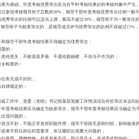
果为基础，年度考核优秀等次应当在平时考核结果好的考核对象中产生
参加考核领导班子总数的30%，领导干部年度考核优秀等次比例一般不
秀等次的比例可以适当上调，最高不超过30%；领导班子为一般等次的
；领导班子为较差等次的，其领导成员评为优秀等次的比例不得超过15%
和领导干部年度考核结果不得确定为优秀等次：
显的；
患得患失，不敢直面矛盾、不愿动真碰硬，不担当不作为的；
令检查的；
任务完成不好的；
自律规定的；
。
工作中，党委（党组）书记抓基层党建工作情况综合评价等次未达到好
度考核结果应当确定为较差等次，领导干部年度考核结果应当确定为
出现问题的；
状况不好，不能正常发挥职能作用，领导干部闹无原则纠纷，影响较差
或者不胜任岗位职责要求，依法履职出现重大问题的；
衍塞责、庸懒散拖，作风形象不佳，群众意见大，造成恶劣影响的；