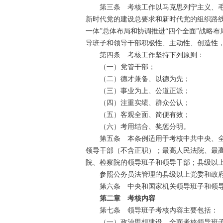
第三条 考核工作以马克思列宁主义、毛泽
新时代党的建设总要求和新时代党的组织路线
一体”总体布局和协调推进“四个全面”战略
导班子和领导干部积极性、主动性、创造性
第四条 考核工作坚持下列原则：
（一）党管干部；
（二）德才兼备、以德为先；
（三）事业为上、公道正派；
（四）注重实绩、群众公认；
（五）客观全面、简便有效；
（六）考用结合、奖惩分明。
第五条 本条例适用于考核中共中央、全国
领导干部（不含正职）；最高人民法院、最
院、检察院的领导班子和领导干部；县级以
参照公务员法管理的县级以上党委和政府
第六条 中央和国家机关领导班子和领导
第二章 考核内容
第七条 领导班子考核内容主要包括：
（一）政治思想建设。全面考核领导班子坚