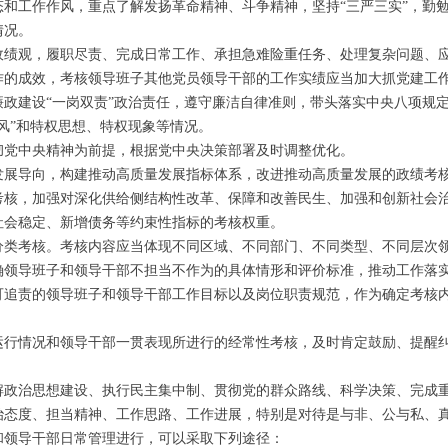
工作作风，重点了解发扬革命精神、斗争精神，坚持“三严三实”，勤勉
情况。
观，履职尽责、完成日常工作、承担急难险重任务、处理复杂问题、应
作的成效，考核领导班子其他党员领导干部的工作实绩应当加大抓党建工
建设“一岗双责”政治责任，遵守廉洁自律准则，带头落实中央八项规定
风”和特权思想、特权现象等情况。
党中央精神为前提，根据党中央决策部署及时调整优化。
导向，构建推动高质量发展指标体系，改进推动高质量发展的政绩考核
考核，加强对深化供给侧结构性改革、保障和改善民生、加强和创新社会
社会稳定、新增债务等约束性指标的考核权重。
考核。考核内容应当体现不同区域、不同部门、不同类型、不同层次领
导班子和领导干部不担当不作为的具体情形和评价标准，推动工作落
责的领导班子和领导干部工作目标以及岗位职责规范，作为确定考核
行情况和领导干部一贯表现所进行的经常性考核，及时肯定鼓励、提醒
治思想建设、执行民主集中制、贯彻党的群众路线、科学决策、完成重点
度、担当精神、工作思路、工作进展，特别是对待是与非、公与私、真
领导干部日常管理进行，可以采取下列途径：