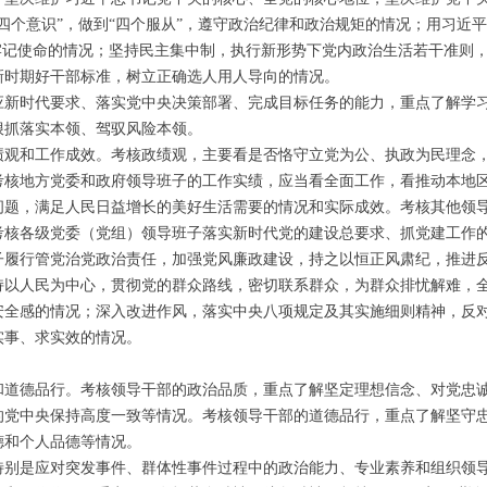
四个意识”，做到“四个服从”，遵守政治纪律和政治规矩的情况；用习近
牢记使命的情况；坚持民主集中制，执行新形势下党内政治生活若干准则
新时期好干部标准，树立正确选人用人导向的情况。
时代要求、落实党中央决策部署、完成目标任务的能力，重点了解学习
狠抓落实本领、驾驭风险本领。
和工作成效。考核政绩观，主要看是否恪守立党为公、执政为民理念，是
考核地方党委和政府领导班子的工作实绩，应当看全面工作，看推动本地
问题，满足人民日益增长的美好生活需要的情况和实际成效。考核其他领
考核各级党委（党组）领导班子落实新时代党的建设总要求、抓党建工作
行管党治党政治责任，加强党风廉政建设，持之以恒正风肃纪，推进
人民为中心，贯彻党的群众路线，密切联系群众，为群众排忧解难，全
全感的情况；深入改进作风，落实中央八项规定及其实施细则精神，反对
实事、求实效的情况。
德品行。考核领导干部的政治品质，重点了解坚定理想信念、对党忠诚
的党中央保持高度一致等情况。考核领导干部的道德品行，重点了解坚守
德和个人品德等情况。
是应对突发事件、群体性事件过程中的政治能力、专业素养和组织领