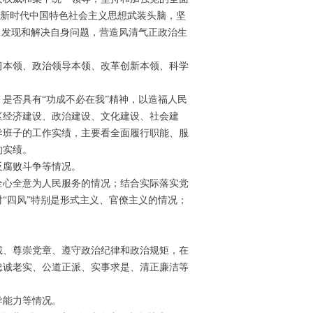
平新时代中国特色社会主义思想武装头脑，坚
，发现和解决自身问题，营造风清气正政治生
本领、政治领导本领、改革创新本领、科学
否具有“功成不必在我”精神，以造福人民
区经济建设、政治建设、文化建设、社会建
导班子的工作实绩，主要看全面履行职能、服
的实绩。
反腐败斗争等情况。
心全意为人民服务的情况；结合实际落实党
“四风”特别是形式主义、官僚主义的情况；
、尊崇党章、遵守政治纪律和政治规矩，在
忠诚老实、公道正派、实事求是、清正廉洁等
导能力等情况。