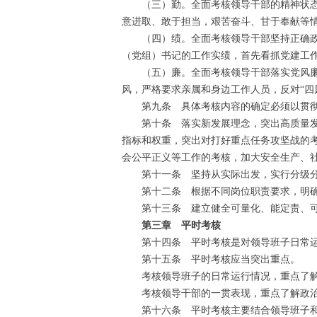
（三）勤。全面考核领导干部的精神状态和
意进取、敢于担当，艰苦奋斗、甘于奉献等
（四）绩。全面考核领导干部坚持正确政绩
（党组）书记的工作实绩，首先看抓党建工
（五）廉。全面考核领导干部落实党风廉政
风，严格要求亲属和身边工作人员，反对“四
第九条 具体考核内容的确定必须以贯彻
第十条 落实新发展理念，突出高质量发展
指标和权重，突出对打好重点任务攻坚战的
会公平正义等工作的考核，加大安全生产、
第十一条 坚持从实际出发，实行分级分类
第十二条 根据不同岗位职责要求，明确领
第十三条 建立健全可量化、能定责、可追
第三章 平时考核
第十四条 平时考核是对领导班子日常运
第十五条 平时考核应当突出重点。
考核领导班子的日常运行情况，重点了解政
考核领导干部的一贯表现，重点了解政治态
第十六条 平时考核主要结合领导班子和