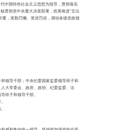
代中国特色社会主义思想为指导，贯彻落实
考核贯彻党中央重大决策部署，统筹推进“五位
束并重，奖勤罚懒、奖优罚劣，调动各级党政领
和领导干部；中央纪委国家监委领导班子和
、人大常委会、政府、政协、纪委监委、法
领导班子和领导干部。
行。
核。
权威和集中统一领导，坚持和加强党的全面