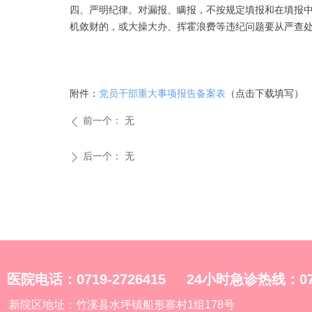
四、严明纪律。对漏报、瞒报，不按规定填报和在填报
机敛财的，或大操大办、挥霍浪费等违纪问题要从严查
附件：
党员干部重大事项报告备案表
（点击下载填写）
前一个：
无
ꄴ
后一个：
无
ꄲ
医院电话：0719-2726415 24小时急诊热线：0719
新院区地址：竹溪县水坪镇船形寨村1组178号