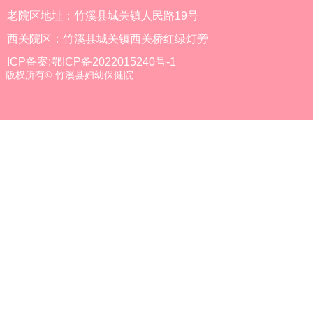
老院区地址：竹溪县城关镇人民路19号
西关院区：竹溪县城关镇西关桥红绿灯旁
ICP备案:鄂ICP备2022015240号-1
版权所有©
竹溪县妇幼保健院