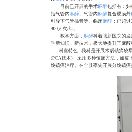
目前已开展的手术
麻醉
包括有：妇
括气管内
麻醉
、气管内
麻醉
复合硬膜外
引导下气管插管等。临床
麻醉
：已超过3
900人次/年。
教学方面，
麻醉
科着眼新医院的发
学新知识，新技术，极大地提升了麻
科室特色 我科是开展术后镇痛较
(PCA技术)。采用多种镇痛方法，如
娩镇痛治疗。在全县率先开展分娩镇痛