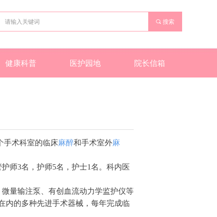
끠
搜索
健康科普
医护园地
院长信箱
个手术科室的临床
麻醉
和手术室外
麻
护师3名，护师5名，护士1名。科内医
、微量输注泵、有创血流动力学监护仪等
在内的多种先进手术器械，每年完成临