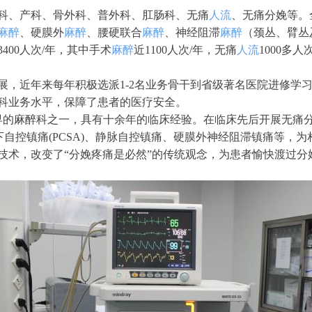
科、产科、骨外科、普外科、肛肠科、无痛
人流
、无痛分娩等。
麻醉
、硬膜外
麻醉
、腰硬联合
麻醉
、神经阻滞
麻醉
（颈丛、臂丛
400人次/年，其中手术
麻醉
近1100人次/年，无痛
人流
1000多
展，近年来每年积极选派1-2名业务骨干到省级著名医院进修学
醉科业务水平，保障了患者的医疗安全。
早的麻醉科之一，具有十余年的临床经验。在临床先后开展无痛
皮下自控镇痛(PCSA)、静脉自控镇痛、硬膜外神经阻滞镇痛等，
技术，改变了“分娩疼痛是必然”的传统观念，为患者愉快渡过分