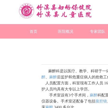
首页
医院概况
专家团队
麻醉科是以医疗、教学、科研于一
醉
、
麻醉
后监护和危重症病人的抢救工
人员配置方面，科室现有工作人员 16
护人员均具有大专以上学历。
手术室设有3个手术间，
麻醉
科配
仪器设备。手术室还配备了包括
腹腔镜
床
麻醉
3400 多台次。