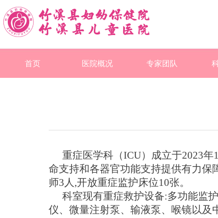
首页
医院概况
专家团队
重症医学科
（
ICU
）
成立于
202
命支持和各器官功能支持提供有力保障
师3人,
开放重症监护
床位
10张
。
科室现有
重症救护设备
:多功能监
仪
、
微量注射泵
、
输液泵
、
喉镜以及