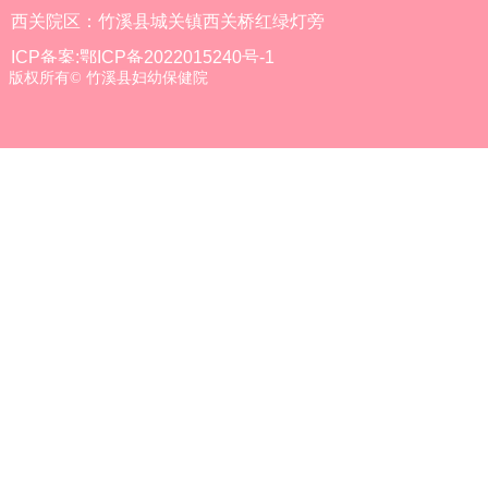
西关院区：竹溪县城关镇西关桥红绿灯旁
ICP备案:鄂ICP备2022015240号-1
版权所有©
竹溪县妇幼保健院