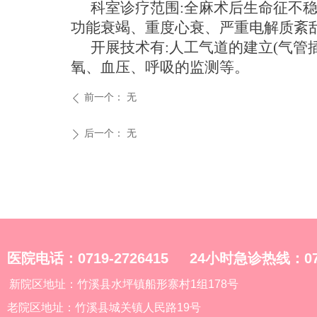
科室
诊疗范围
:全麻术后生命征不
功能衰竭、重度心衰、严重电解质紊
开展技术有
:人工气道的建立(气
氧、血压、呼吸
的
监测等。
前一个：
无
ꄴ
后一个：
无
ꄲ
医院电话：0719-2726415 24小时急诊热线：0719
新院区地址：竹溪县水坪镇船形寨村1组178号
老院区地址：竹溪县城关镇人民路19号