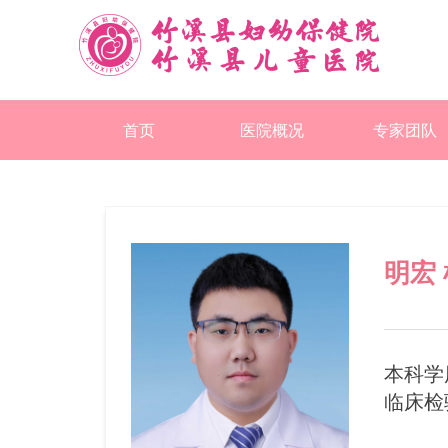
首页
医院概况
专家团队
明宏
本科学
临床检