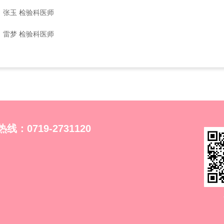
：
张玉 检验科医师
：
雷梦 检验科医师
：0719-2731120