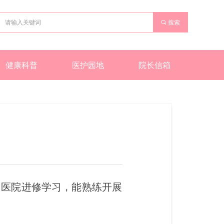
끠
搜索
健康科普
医护园地
院长信箱
民医院进修学习，能熟练开展