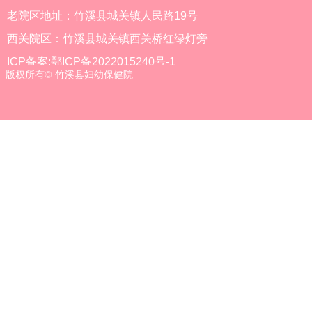
老院区地址：竹溪县城关镇人民路19号
西关院区：竹溪县城关镇西关桥红绿灯旁
ICP备案:鄂ICP备2022015240号-1
版权所有©
竹溪县妇幼保健院